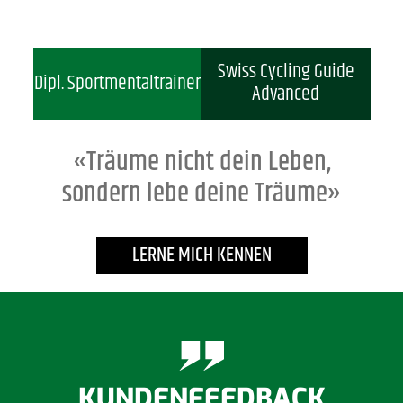
Swiss Cycling Guide
Dipl. Sportmentaltrainer
Advanced
«Träume nicht dein Leben,
sondern lebe deine Träume»
LERNE MICH KENNEN
Bereits nach vier Gesprächen mit Reto und viel
KUNDENFEEDBACK