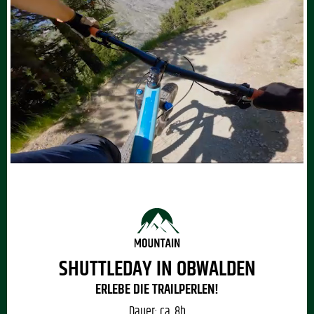
Du 18 Jahre oder älter bist
Du eine erfahrene Bikerin/ein erfahrener
Biker bist und bereit bist, Dich mit Könner-
Techniken auseinanderzusetzen
SHUTTLEDAY IN OBWALDEN
ERLEBE DIE TRAILPERLEN!
Dauer:
ca. 8h