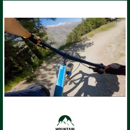
Du Mountainbike-Einsteigerin oder -
Passagen möglich. Nach Singletrail Skala: S0–S1,
Einsteiger bist
Stellen mit S2 möglich.
Du 18 Jahre oder älter bist
Du dich auf Singletrails unsicher fühlst oder
LEVEL 2
dich verbessern willst
Du noch mehr Spass am Mountainbiken
haben möchtest
LEVEL 2
Ideal für Biker, die Trails lieben, die sich von
Wurzelwegen und kleinen Stufen nicht
abschrecken lassen und auch mal eine kurze
Schiebepassage in Kauf nehmen.
Kursinhalt
Kondition
30–40 km, 800–1’500 Höhenmeter (gute
Tipps zum Bike-Setup
allgemeine Fitness).
Gleichgewichtsübungen
Grundposition & Trailposition
Fahrtechnik
kontrolliertes Bremsen
Gut befahrbar, mit technischen Abschnitten